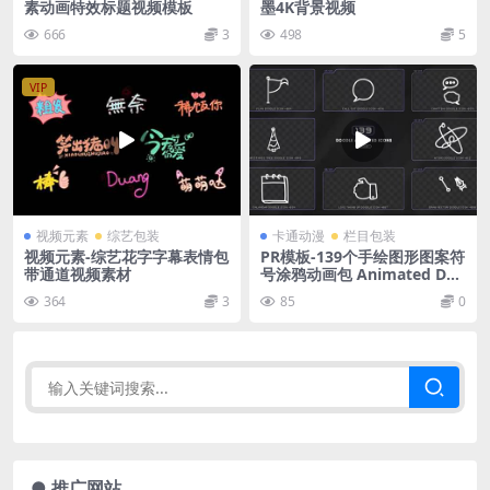
素动画特效标题视频模板
墨4K背景视频
666
3
498
5
VIP
视频元素
综艺包装
卡通动漫
栏目包装
视频元素-综艺花字字幕表情包
PR模板-139个手绘图形图案符
带通道视频素材
号涂鸦动画包 Animated Doo
dle MOGRT Pack
364
3
85
0
● 推广网站