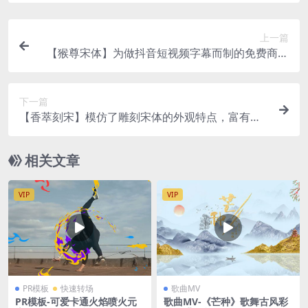
上一篇
【猴尊宋体】为做抖音短视频字幕而制的免费商用
字体
下一篇
【香萃刻宋】模仿了雕刻宋体的外观特点，富有文
学感与人文气息
相关文章
VIP
VIP
PR模板
快速转场
歌曲MV
PR模板-可爱卡通火焰喷火元
歌曲MV-《芒种》歌舞古风彩