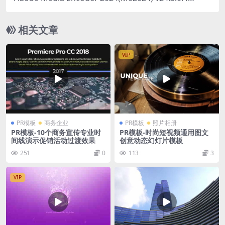
直装版
相关文章
VIP
PR模板
商务企业
PR模板
照片相册
PR模板-10个商务宣传专业时
PR模板-时尚短视频通用图文
间线演示促销活动过渡效果
创意动态幻灯片模板
251
0
113
3
VIP