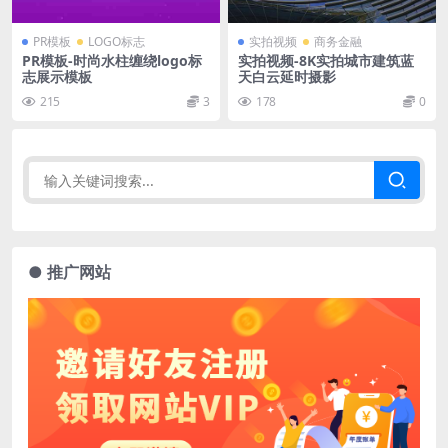
PR模板
LOGO标志
实拍视频
商务金融
PR模板-时尚水柱缠绕logo标
实拍视频-8K实拍城市建筑蓝
志展示模板
天白云延时摄影
215
3
178
0
● 推广网站