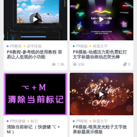
PR教程
必学技能
PR模板
标题文字
PR教程-参考线的使用教程 容
PR模板-动感活力彩色霓虹灯
易让人忽视的小功能
文字标题动画动态荧光棒
1.3K
656
0
PR快捷键
标记
PR模板
标题文字
清除当前标记（ 快捷键 ⌥ +
PR模板-唯美发光粒子文字效
M ）
果标题展示模板