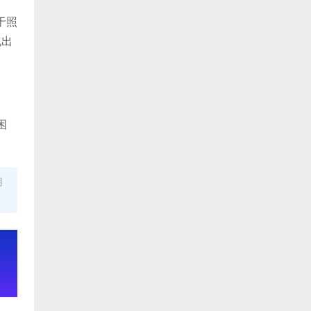
于照
现出
困
用