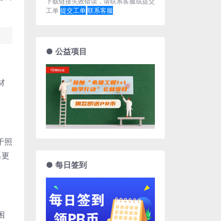
下载链接失效错误，请联系客服或提交
工单
提交工单
联系客服
● 公益项目
材
于照
出更
● 每日签到
困