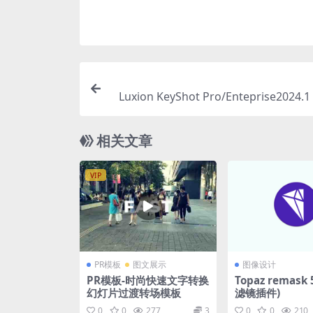
Luxion KeyShot Pro/Enteprise2024.
和动画制作) v13.0.0.
相关文章
VIP
PR模板
图文展示
图像设计
PR模板-时尚快速文字转换
Topaz remask
幻灯片过渡转场模板
滤镜插件)
0
0
277
3
0
0
210