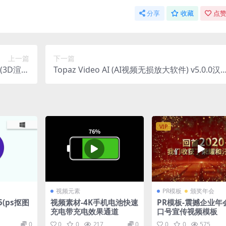
分享
收藏
点赞
上一篇
下一篇
1 (3D渲染
Topaz Video AI (AI视频无损放大软件) v5.0.0汉
92 激活版
化直装版/便携版
VIP
视频元素
PR模板
颁奖年会
 5(ps抠图
视频素材-4K手机电池快速
PR模板-震撼企业年
充电带充电效果通道
口号宣传视频模板
0
0
0
217
0
0
0
575