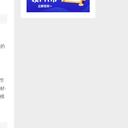
D的
细节
材-
该模