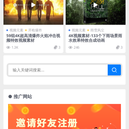
视频元素
开枪爆炸
视频元素
雨雪风尘
59组4K超高清爆炸火焰冲击视
4K视频素材-133个下雨场景雨
频特效视频素材
水效果特效合成动画
1.3K
3
246
3
● 推广网站