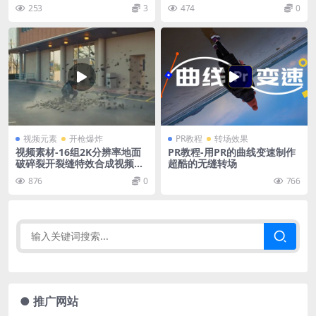
253
3
474
0
视频元素
开枪爆炸
PR教程
转场效果
视频素材-16组2K分辨率地面
PR教程-用PR的曲线变速制作
破碎裂开裂缝特效合成视频素
超酷的无缝转场
材
876
0
766
● 推广网站