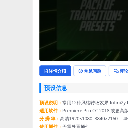
详情介绍
常见问题
评
预设信息
预设说明：
常用12种风格转场效果 Infini2y Pac
适用软件：
Premiere Pro CC 2018 或更高
分 辨 率：
高清1920×1080 3840×2160， 4
使用插件：
无需外置插件