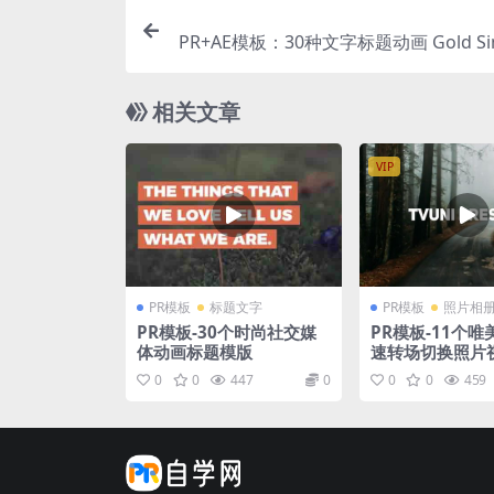
PR+AE模板：30种文字标题动画 Gold Simp
相关文章
VIP
PR模板
标题文字
PR模板
照片相
PR模板-30个时尚社交媒
PR模板-11个
体动画标题模版
速转场切换照片
0
0
447
0
0
0
459