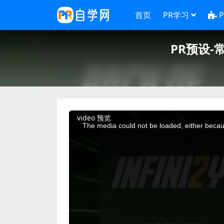
首页
PR学习
PR预设-常用
This
video 预览
is
a
The media could not be loaded, either becaus
modal
window.