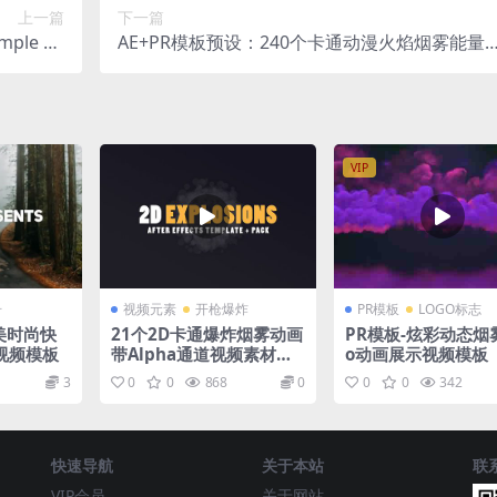
上一篇
下一篇
le Tit
AE+PR模板预设：240个卡通动漫火焰烟雾能量
les V5
闪电MG动画元素 240 Toon FX Pack
VIP
册
视频元素
开枪爆炸
PR模板
LOGO标志
唯美时尚快
21个2D卡通爆炸烟雾动画
PR模板-炫彩动态烟雾
视频模板
带Alpha通道视频素材含A
o动画展示视频模板
E模板
3
0
0
868
0
0
0
342
快速导航
关于本站
联
VIP会员
关于网站