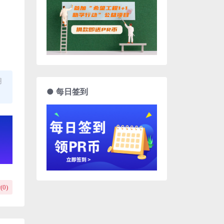
用
● 每日签到
(
0
)