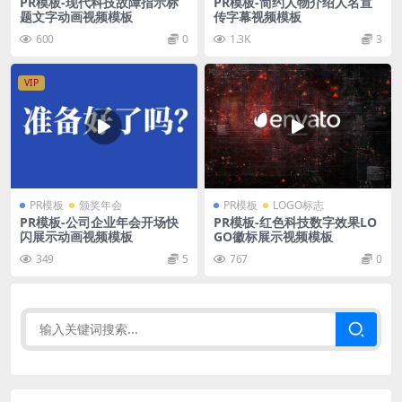
PR模板-现代科技故障指示标
PR模板-简约人物介绍人名宣
题文字动画视频模板
传字幕视频模板
600
0
1.3K
3
VIP
PR模板
颁奖年会
PR模板
LOGO标志
PR模板-公司企业年会开场快
PR模板-红色科技数字效果LO
闪展示动画视频模板
GO徽标展示视频模板
349
5
767
0