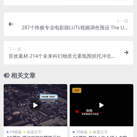
上一篇
287个终极专业电影级LUTs视频调色预设 The Ulti
mate Lut Pack
下一篇
音效素材-214个未来科幻物质元素氛围烘托冲击爆
炸音效
相关文章
VIP
PR模板
标题文字
PR模板
标题文字