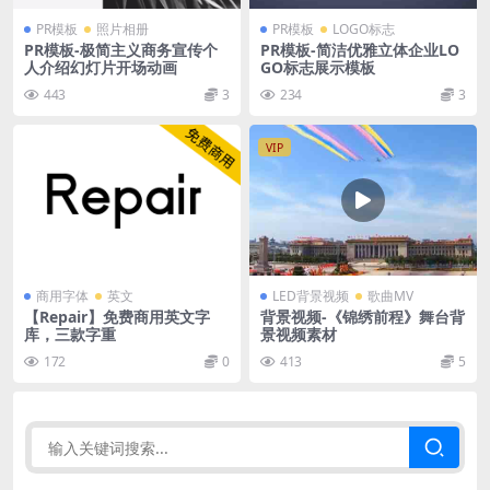
PR模板
照片相册
PR模板
LOGO标志
PR模板-极简主义商务宣传个
PR模板-简洁优雅立体企业LO
人介绍幻灯片开场动画
GO标志展示模板
443
3
234
3
VIP
商用字体
英文
LED背景视频
歌曲MV
【Repair】免费商用英文字
背景视频-《锦绣前程》舞台背
库，三款字重
景视频素材
172
0
413
5