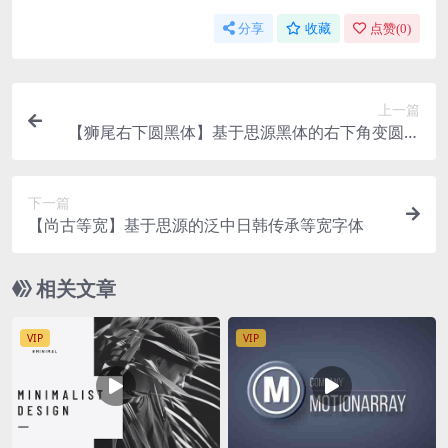
分享
收藏
点赞(
0
)
上一篇
【狮尾右下圆黑体】基于思源黑体的右下角变圆和
拔脚改造
下一篇
【尚古等宽】基于思源的泛中日韩传承等宽字体
相关文章
VIP
VIP