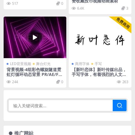
赞收藏投币视频动画素材
517
0
6.4K
3
LED背景视频
舞台灯光
商用字体
手写
背景视频-4组彩色螺旋隧道霓
【新叶恋体】新叶传媒出品，
虹灯循环动态背景 PR/AE/FC
手写字体，有着强烈的人文气
PX视频素材
息
244
0
263
● 推广网站