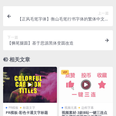
上一篇
【正风毛笔字体】衡山毛笔行书字体的繁体中文补
字计划
下一篇
【狮尾腿圆】基于思源黑体变圆改造
相关文章
VIP
PR模板
标题文字
视频元素
边框字幕
PR模板-彩色卡通文字标题
视频素材-3款B站一键三连点