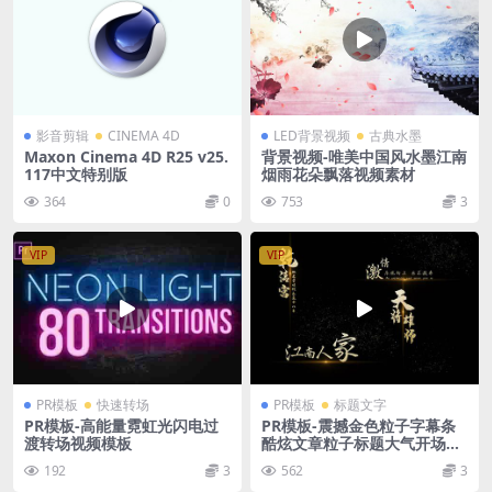
影音剪辑
CINEMA 4D
LED背景视频
古典水墨
Maxon Cinema 4D R25 v25.
背景视频-唯美中国风水墨江南
117中文特别版
烟雨花朵飘落视频素材
364
0
753
3
VIP
VIP
PR模板
快速转场
PR模板
标题文字
PR模板-高能量霓虹光闪电过
PR模板-震撼金色粒子字幕条
渡转场视频模板
酷炫文章粒子标题大气开场字
幕动画
192
3
562
3