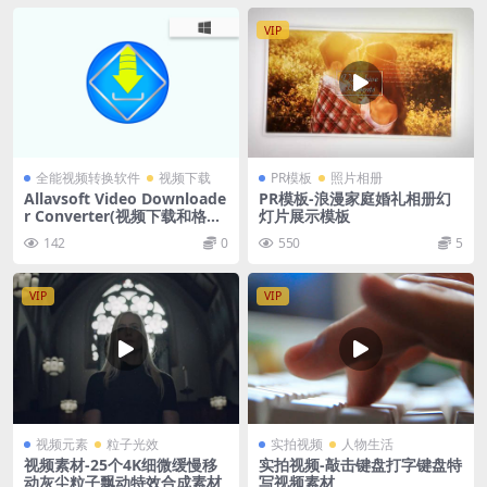
VIP
全能视频转换软件
视频下载
PR模板
照片相册
Allavsoft Video Downloade
PR模板-浪漫家庭婚礼相册幻
r Converter(视频下载和格式
灯片展示模板
转换) v3.27.0.8852 特别版
142
0
550
5
+便携版
VIP
VIP
视频元素
粒子光效
实拍视频
人物生活
视频素材-25个4K细微缓慢移
实拍视频-敲击键盘打字键盘特
动灰尘粒子飘动特效合成素材
写视频素材