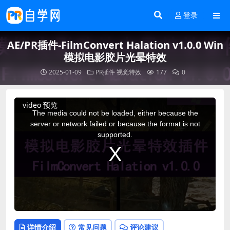
登录
AE/PR插件-FilmConvert Halation v1.0.0 Win
模拟电影胶片光晕特效
2025-01-09
PR插件
视觉特效
177
0
This
video 预览
is
a
The media could not be loaded, either because the
modal
window.
server or network failed or because the format is not
supported.
详情介绍
常见问题
评论建议