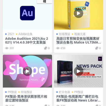
2021
Adobe合集
转场预设
视频元素
Adobe Audition 2021(Au 2
高级日常剪辑音效短视频素材
021) V14.4.0.38中文直装版
预设合集包 Malice ULTIMAT
E Editing Pack
301
0
659
0
PR预设
转场预设
栏目包装
PR预设
PR预设-简单形状图形照片相
PR预设-电视新闻广播栏目包
册过渡转场预设
装PR预设动画 News Library
– Broadcast Pack