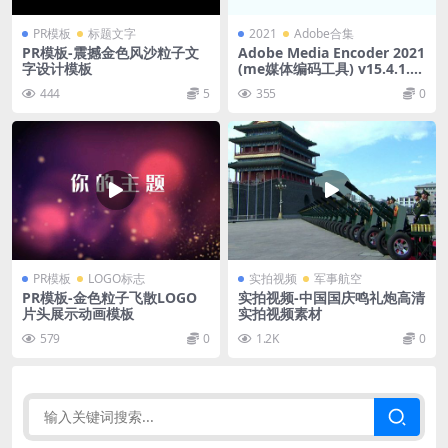
PR模板
标题文字
2021
Adobe合集
PR模板-震撼金色风沙粒子文
Adobe Media Encoder 2021
字设计模板
(me媒体编码工具) v15.4.1.5
直装版
444
5
355
0
PR模板
LOGO标志
实拍视频
军事航空
PR模板-金色粒子飞散LOGO
实拍视频-中国国庆鸣礼炮高清
片头展示动画模板
实拍视频素材
579
0
1.2K
0