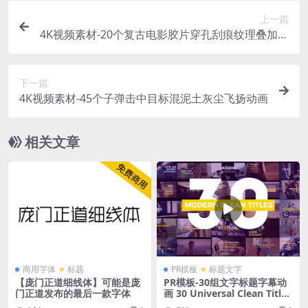
上一篇
4K视频素材-20个复古电影胶片穿孔刮痕纹理叠加转
场动画素材
下一篇
4K视频素材-45个子弹击中目标混泥土灰尘飞扬动画
相关文章
商用字体
标题
PR模板
标题文字
【庞门正道细线体】可能是庞
PR模板-30组文字标题字幕动
门正道发布的最后一款字体
画 30 Universal Clean Titles
– Premiere Pro Templates