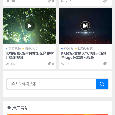
204
0
792
0
实拍视频
自然环境
PR模板
LOGO标志
实拍视频-绿色树林阳光穿越树
PR模板-震撼大气电影开场预
叶缝隙视频
告logo标志展示模板
547
0
481
0
● 推广网站