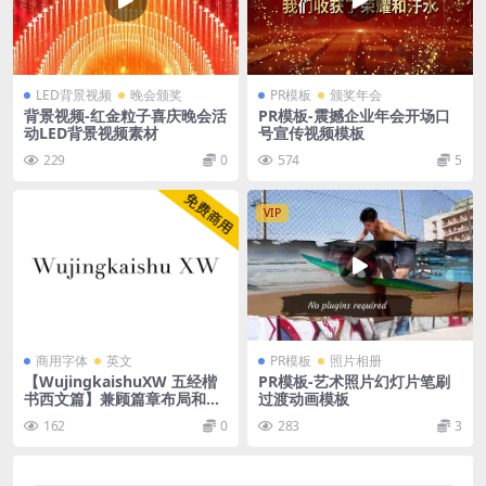
LED背景视频
晚会颁奖
PR模板
颁奖年会
背景视频-红金粒子喜庆晚会活
PR模板-震撼企业年会开场口
动LED背景视频素材
号宣传视频模板
229
0
574
5
VIP
商用字体
英文
PR模板
照片相册
【WujingkaishuXW 五经楷
PR模板-艺术照片幻灯片笔刷
书西文篇】兼顾篇章布局和内
过渡动画模板
文排版
162
0
283
3