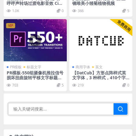
呼呼声转场过渡电影音效 Cine
镜唯美小雏菊植物视频
matic Whoosh Transition P
1.0K
0
366
5
ack
VIP
PR模板
标题文字
商用字体
英文
PR模板-550组摄像机推拉信号
【DatCub】方形点阵样式英
损坏扭曲旋转平移文字标题Pr
文字体，3 种样式，410个字
emiere视频转场
形
703
5
219
0