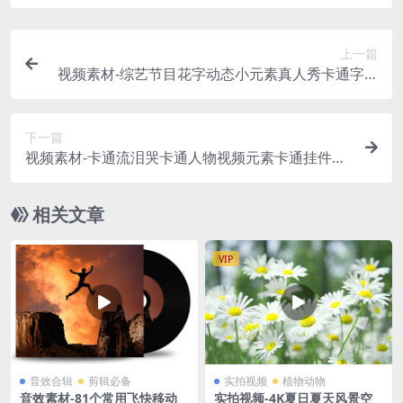
上一篇
视频素材-综艺节目花字动态小元素真人秀卡通字M
OV带通道
下一篇
视频素材-卡通流泪哭卡通人物视频元素卡通挂件带
通道视频
相关文章
VIP
音效合辑
剪辑必备
实拍视频
植物动物
音效素材-81个常用飞快移动
实拍视频-4K夏日夏天风景空