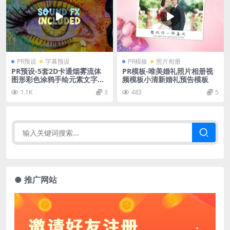
PR预设
字幕预设
PR模板
照片相册
PR预设-5套2D卡通烟雾流体
PR模板-唯美婚礼照片相册视
图形彩色涂鸦手绘元素文字标
频模板小清新婚礼预告模板
题转场预设动画
1.1K
3
483
5
● 推广网站