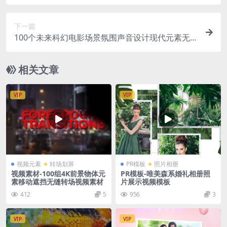
下一篇
100个未来科幻电影场景氛围声音设计现代元素无
损音效 Invention SFX Library
相关文章
VIP
VIP
视频元素
转场划屏
PR模板
照片相册
视频素材-100组4K前景物体元
PR模板-唯美森系婚礼相册照
素移动遮挡无缝转场视频素材
片展示视频模板
412
5
956
3
VIP
VIP