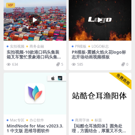
VIP
实拍视频
商务金融
PR模板
LOGO标志
实拍视频-10款港口码头集装
PR模板-震撼火焰火花logo标
箱叉车繁忙景象港口码头集装
志开场动画视频模板
箱航拍视频素材
634
5
585
0
Mac专区
办公软件
商用字体
标题
MindNode for Mac v2023.3.
【站酷仓耳渔阳体】圆角处
1 中文版 思维导图软件
理，方圆结合，厚重又不失灵