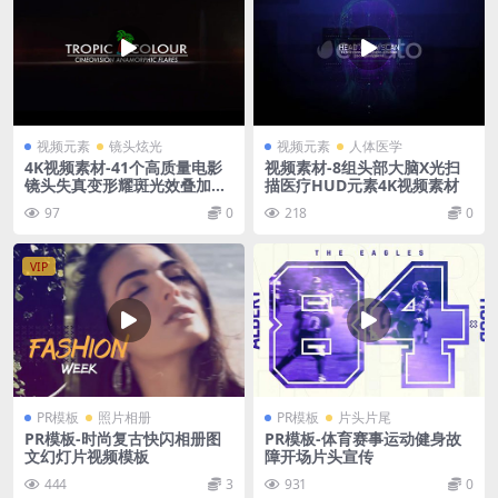
视频元素
镜头炫光
视频元素
人体医学
4K视频素材-41个高质量电影
视频素材-8组头部大脑X光扫
镜头失真变形耀斑光效叠加动
描医疗HUD元素4K视频素材
画素材包 Tropic Color – Cine
97
0
218
0
ovision Anamorphic
VIP
PR模板
照片相册
PR模板
片头片尾
PR模板-时尚复古快闪相册图
PR模板-体育赛事运动健身故
文幻灯片视频模板
障开场片头宣传
444
3
931
0