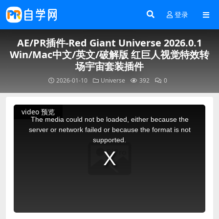
登录
AE/PR插件-Red Giant Universe 2026.0.1
Win/Mac中文/英文/破解版 红巨人视觉特效转
场宇宙套装插件
2026-01-10
Universe
392
0
This
video 预览
is
a
The media could not be loaded, either because the
modal
window.
server or network failed or because the format is not
supported.