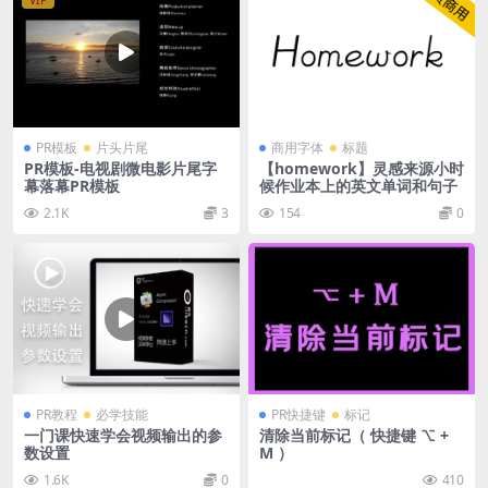
PR模板
片头片尾
商用字体
标题
PR模板-电视剧微电影片尾字
【homework】灵感来源小时
幕落幕PR模板
候作业本上的英文单词和句子
2.1K
3
154
0
PR教程
必学技能
PR快捷键
标记
一门课快速学会视频输出的参
清除当前标记（ 快捷键 ⌥ +
数设置
M ）
1.6K
0
410