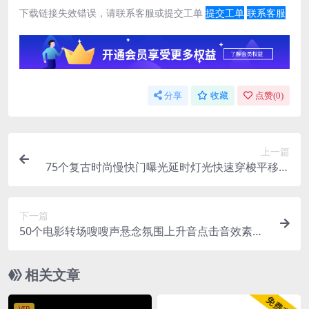
下载链接失效错误，请联系客服或提交工单
提交工单
联系客服
分享
收藏
点赞(
0
)
上一篇
75个复古时尚慢快门曝光延时灯光快速穿梭平移转
场过渡视频素材 FILM ACCENT LINES
下一篇
50个电影转场嗖嗖声悬念氛围上升音点击音效素材
包 Filmkid SFX Bundle
相关文章
VIP