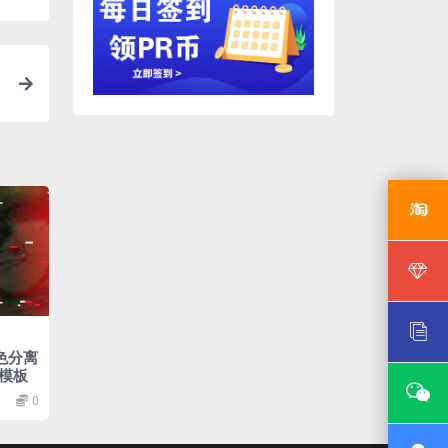
色分离
模板
0