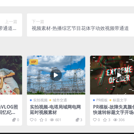
上一篇
下一篇
带通道素
视频素材-热播综艺节目花体字动效视频带通道
材
VIP
册
实拍视频
城市交通
PR模板
标题文字
VLOG照
实拍视频-电塔局域网电网
PR模板-故障失真颜
回忆纪念
延时视频素材
快速转标题文字开场
0
0
0
601
3
0
3
306