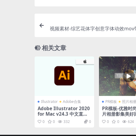
视频素材-综艺花体字创意字体动效mov
相关文章
Illustrator
Adobe合集
PR模板
照片相
Adobe Illustrator 2020
PR模板-优雅时尚
for Mac v24.3 中文直装
片相册影集美好
版
视频模板
0
0
332
0
0
0
624