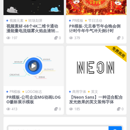
视频元素
转场划屏
PR模板
节日活动
视频素材-68个4K二维卡通动
PR模板-元旦春节年会晚会倒
漫能量电流烟雾火焰血液转场
计时牛年牛气冲天倒计时
水液体火花MG视频素材 2D A
197
0
379
3
nimation Fx Pack 第8套
PR模板
LOGO标志
商用字体
英文
PR模板-公司企业MG动画LOG
【Neon Sans】一种适合配合
O徽标展示模板
发光效果的英文装饰字体
413
0
185
0