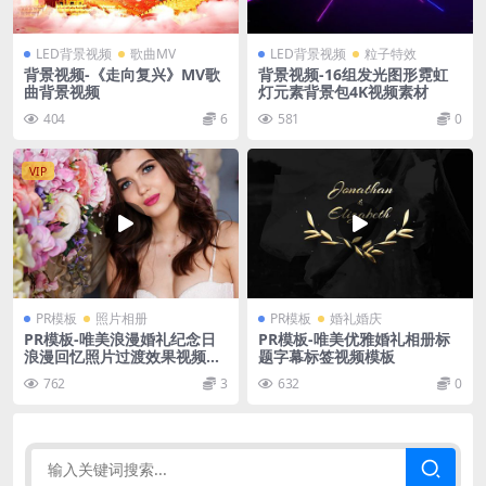
LED背景视频
歌曲MV
LED背景视频
粒子特效
背景视频-《走向复兴》MV歌
背景视频-16组发光图形霓虹
曲背景视频
灯元素背景包4K视频素材
404
6
581
0
VIP
PR模板
照片相册
PR模板
婚礼婚庆
PR模板-唯美浪漫婚礼纪念日
PR模板-唯美优雅婚礼相册标
浪漫回忆照片过渡效果视频模
题字幕标签视频模板
板
762
3
632
0