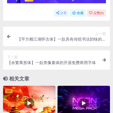
分享
收藏
点赞(
0
)
上一篇
【平方赖江湖怀古体】一款具有传统书法韵味的毛
笔书法字体
下一篇
【余繁离形体】一款类像素体的开源免费商用字体
相关文章
VIP