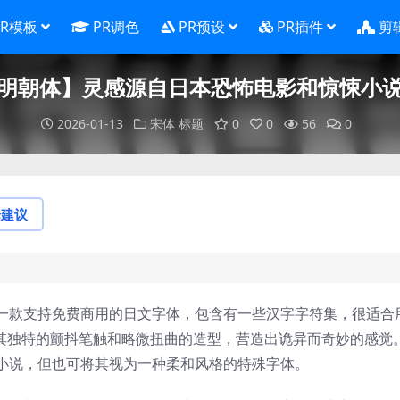
PR模板
PR调色
PR预设
PR插件
剪
明朝体】灵感源自日本恐怖电影和惊悚小
2026-01-13
宋体
标题
0
0
56
0
论建议
一款支持免费商用的日文字体，包含有一些汉字字符集，很适合
。其独特的颤抖笔触和略微扭曲的造型，营造出诡异而奇妙的感觉
小说，但也可将其视为一种柔和风格的特殊字体。