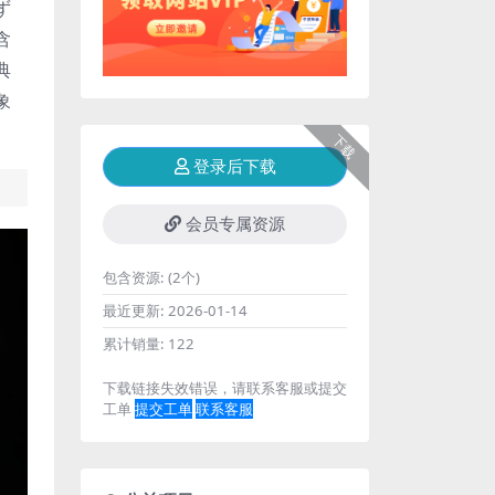
ず
含
典
象
下载
登录后下载
会员专属资源
包含资源:
(2个)
最近更新:
2026-01-14
累计销量:
122
下载链接失效错误，请联系客服或提交
工单
提交工单
联系客服