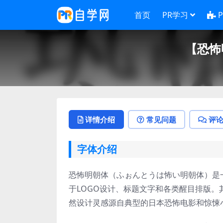
首页
PR学习
【恐怖
详情介绍
常见问题
评
字体介绍
恐怖明朝体（ふぉんとうは怖い明朝体）是
于LOGO设计、标题文字和各类醒目排版
然设计灵感源自典型的日本恐怖电影和惊悚