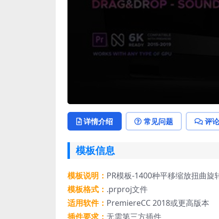
详情介绍
常见问题
评
模板信息
模板说明：
PR模板-1400种平移缩放扭曲旋转
模板格式：
.prproj文件
适用软件：
PremiereCC 2018或更高版本
插件要求：
无需第三方插件