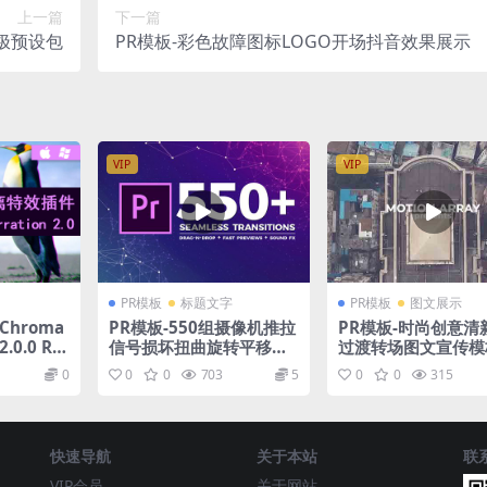
上一篇
下一篇
终极预设包
PR模板-彩色故障图标LOGO开场抖音效果展示
VIP
VIP
PR模板
标题文字
PR模板
图文展示
 Chroma
PR模板-550组摄像机推拉
PR模板-时尚创意清
2.0.0 RG
信号损坏扭曲旋转平移文
过渡转场图文宣传模
特效插件
字标题Premiere视频转
0
0
0
703
5
0
0
315
场
快速导航
关于本站
联
VIP会员
关于网站