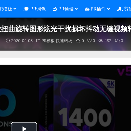
PR模板
PR调色
PR预设
PR插件
剪
放扭曲旋转图形炫光干扰损坏抖动无缝视频转场预设 
2020-04-03
PR模板
快速转场
0
0
482
0