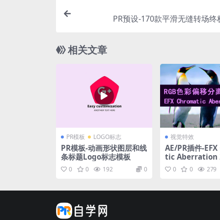
PR预设-170款平滑无缝转场
相关文章
PR模板
LOGO标志
视觉特效
PR模板-动画形状图层和线
AE/PR插件-EFX
条标题Logo标志模板
tic Aberration 
B色彩偏移分离
0
0
192
0
0
0
279
Win/Mac