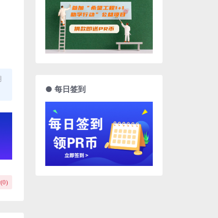
用
● 每日签到
(
0
)