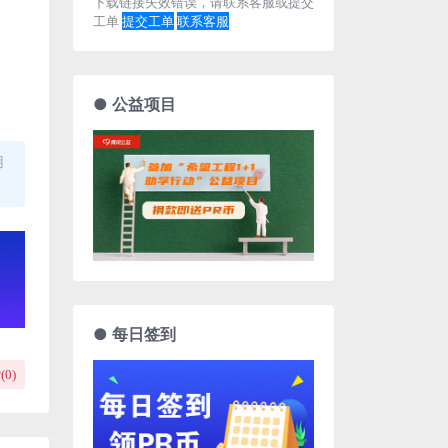
下载链接失效错误，请联系客服或提交
工单
提交工单
联系客服
● 公益项目
用
● 每日签到
(
0
)