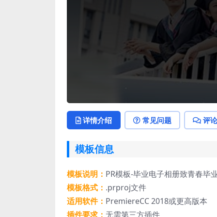
详情介绍
常见问题
评
模板信息
模板说明：
PR模板-毕业电子相册致青春毕
模板格式：
.prproj文件
适用软件：
PremiereCC 2018或更高版本
插件要求：
无需第三方插件