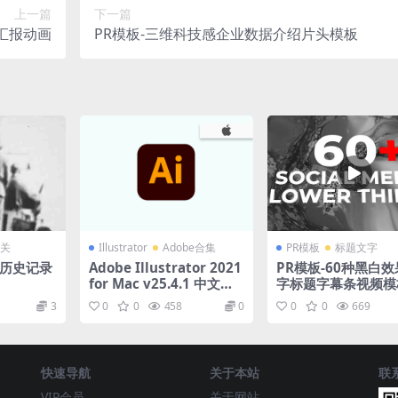
上一篇
下一篇
汇报动画
PR模板-三维科技感企业数据介绍片头模板
关
Illustrator
Adobe合集
PR模板
标题文字
放历史记录
Adobe Illustrator 2021
PR模板-60种黑白
for Mac v25.4.1 中文直
字标题字幕条视频模
装版
3
0
0
458
0
0
0
669
快速导航
关于本站
联
VIP会员
关于网站