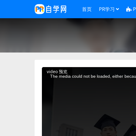
首页
PR学习
This
video 预览
is
a
The media could not be loaded, either becaus
modal
window.