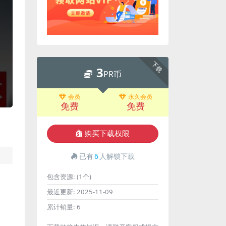
下载
3
PR币
会员
永久会员
免费
免费
购买下载权限
已有
6
人解锁下载
包含资源:
(1个)
最近更新:
2025-11-09
累计销量:
6