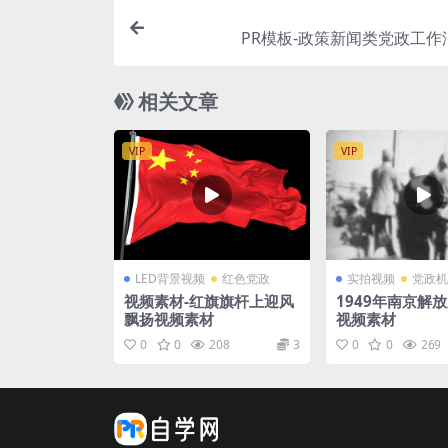
PR模板-政策新闻类党政工作
相关文章
VIP
VIP
LED背景视频
红色党政
实拍视频
党政机
视频素材-红旗旗杆上迎风
1949年南京解
飘扬视频素材
视频素材
0
0
208
3
0
0
269