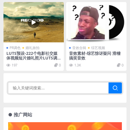
PR调色
婚礼旅拍
音效合辑
综艺视频
LUTS预设-222个电影社交媒
音效素材-综艺惊讶疑问 滑稽
体视频短片婚礼照片LUTS调
搞笑音效
色预设 Colorify 222 LUTs
197
0
1.3K
0
● 推广网站