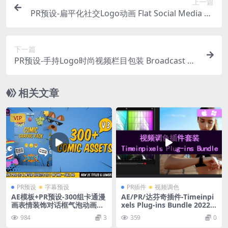
上一篇
PR预设-扁平化社交Logo动画 Flat Social Media Pa
ck For Premiere Pro
下一篇
PR预设-手持Logo时尚视频栏目包装 Broadcast Ha
nd Package Essential Graphics
相关文章
VIP
PR预设
字幕预设
PR插件
视频调色
AE模板+PR预设-300组卡通漫
AE/PR/达芬奇插件-Timeinpi
画表情装饰对话框气泡动画元
xels Plug-ins Bundle 2022
素V3
视频调色插件 Win/Mac
984
3
359
0