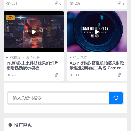
251
0
203
3
VIP
PR模板
照片相册
栏目包装
PR模板-未来科技效果幻灯片
AE/PR模板-摄像机拍摄录制取
相册视频展示模板
景框叠加动画工具包 Camera
Display Overlay Toolkit
270
3
99
0
● 推广网站