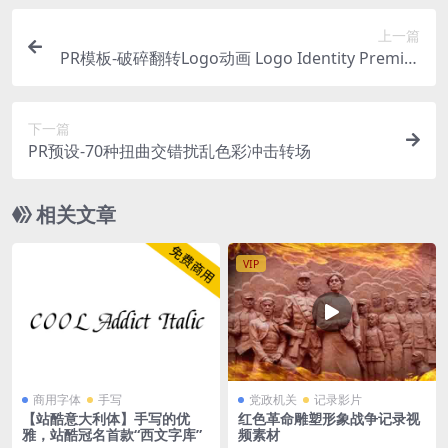
上一篇
PR模板-破碎翻转Logo动画 Logo Identity Premier
e Pro
下一篇
PR预设-70种扭曲交错扰乱色彩冲击转场
相关文章
VIP
商用字体
手写
党政机关
记录影片
【站酷意大利体】手写的优
红色革命雕塑形象战争记录视
雅，站酷冠名首款“西文字库”
频素材