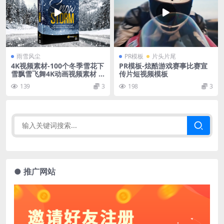
雨雪风尘
PR模板
片头片尾
4K视频素材-100个冬季雪花下
PR模板-炫酷游戏赛事比赛宣
雪飘雪飞舞4K动画视频素材 B
传片短视频模板
BV23 – Snow Storm
139
3
198
3
● 推广网站