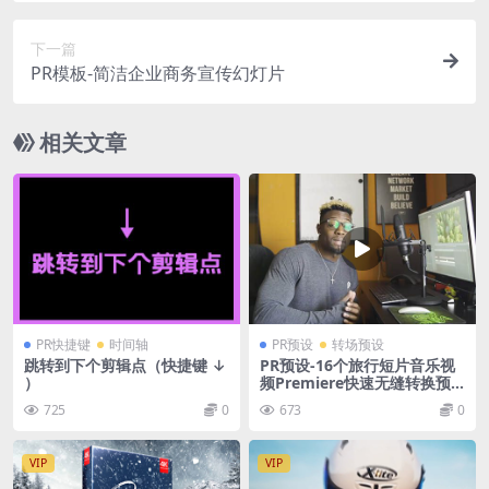
下一篇
PR模板-简洁企业商务宣传幻灯片
相关文章
PR快捷键
时间轴
PR预设
转场预设
跳转到下个剪辑点（快捷键 ↓
PR预设-16个旅行短片音乐视
）
频Premiere快速无缝转换预
设
725
0
673
0
VIP
VIP