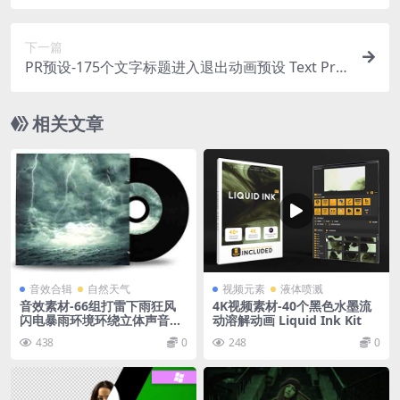
号干扰画面破损发光视觉特效+音效 Transitions &
Stylizations for Premiere Pro
下一篇
PR预设-175个文字标题进入退出动画预设 Text Pre
set For Premiere
相关文章
音效合辑
自然天气
视频元素
液体喷溅
音效素材-66组打雷下雨狂风
4K视频素材-40个黑色水墨流
闪电暴雨环境环绕立体声音效
动溶解动画 Liquid Ink Kit
Thunder & Rain
438
0
248
0