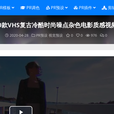
PR模板
PR调色
PR预设
PR插件
剪
10款VHS复古冷酷时尚噪点杂色电影质感
2020-04-28
PR预设
视觉预设
0
0
976
0