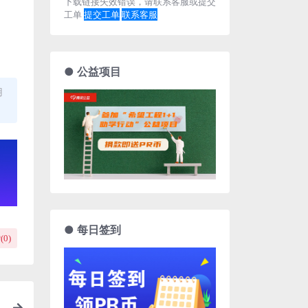
下载链接失效错误，请联系客服或提交
工单
提交工单
联系客服
● 公益项目
用
● 每日签到
(
0
)