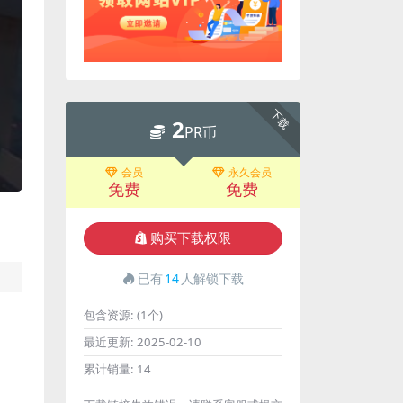
下载
2
PR币
会员
永久会员
免费
免费
购买下载权限
已有
14
人解锁下载
包含资源:
(1个)
最近更新:
2025-02-10
累计销量:
14