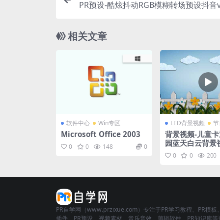
PR预设-酷炫抖动RGB模糊转场预设抖音v
相册
相关文章
软件中心
Win专区
LED背景视频
节
Microsoft Office 2003
背景视频-儿童
园蓝天白云背景
0
0
148
0
0
0
200
PR自学网（www.przixue.com）专注于PR学习教程、PR模板
插件、PR预设、视频素材、音乐音效、剪辑软件、PR知识库等