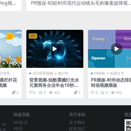
log视频
PR预设-60款时尚现代运动镜头毛刺像素故障视
转场预设
频转场
VIP
日背景
LED背景视频
倒计时
PR模板
标题文字
卡通栏杆花
背景视频-炫酷震撼灯光水
PR模板-时尚动态排
视频
元素商务企业年会10秒倒
转场视频模板
计时视频素材
0
0
0
422
3
0
0
302
快速导航
关于本站
联
VIP会员
关于网站
、PR
PR币
联系我们
资源