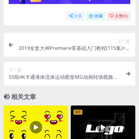
分享
收藏
点赞(
0
)
上一篇
2019全套大神Premiere零基础入门教程(115集)+含
6G配套练习素材~
下一篇
55组4K卡通液体流体运动图形MG动画转场视频素
材
相关文章
VIP