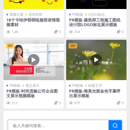
视频元素
表情形状
PR模板
LOGO标志
18个卡哇伊萌萌哒脸部表情视
PR模板-建筑师工程施工图纸
频素材
设计院LOGO标志展示模板
1.4K
0
314
3
VIP
VIP
PR模板
图文展示
PR模板
标题文字
PR模板-时尚流畅公司企业图
PR模板-唯美光斑金色字幕呼
文展示视频模板
出展示模板
212
5
675
3