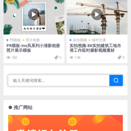
VIP
PR模板
照片相册
实拍视频
城市交通
PR模板-ins风系列小清新相册
实拍视频-8K实拍建筑工地吊
照片展示模板
塔工作延时摄影视频素材
382
5
146
0
● 推广网站