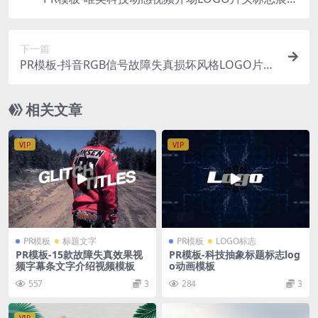
视频模板
下一篇
PR模板-抖音RGB信号故障失真损坏风格LOGO片头
开场标志
相关文章
VIP
VIP
PR模板
标题文字
PR模板
LOGO标志
PR模板-15款故障失真效果视
PR模板-科技抽象标题标志log
频字幕条文字介绍视频模板
o动画模板
557
3
284
3