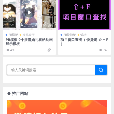
PR模板
婚礼婚庆
PR快捷键
编辑
PR模板-9个浪漫婚礼喜帖动画
项目窗口查找（ 快捷键 ⇧ + F
展示模板
）
490
0
248
● 推广网站