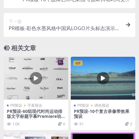
动画效果字幕标题动画预设包
下一篇
PR模板-彩色水墨风格中国风LOGO片头标志演示视
频模板
相关文章
VIP
PR预设
字幕预设
PR预设
调色预设
PR预设-60组现代时尚运动排
PR预设-10个复古录像带效果
版文字标题字幕Premiere动
预设
画
1.0K
0
91
3