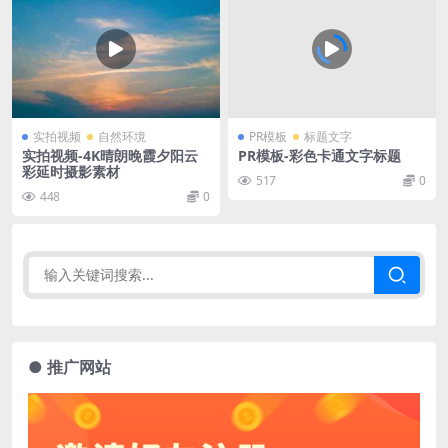
实拍视频
自然环境
PR模板
标题文字
实拍视频-4K晴朗晚霞夕阳云
PR模板-彩色卡通文字标题
彩延时摄影素材
517
0
448
0
● 推广网站