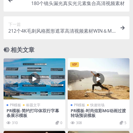
180个镜头漏光真实光元素集合高清视频素材
下一篇
212个4K毛刺风格图形遮罩高清视频素材WIN＆MA
C
相关文章
VIP
PR模板
标题文字
PR模板
快速转场
PR模板-简约打印体双行字幕
PR模板-时尚炫彩MG动画过渡
条展示模板
转场预设模板
310
0
308
5