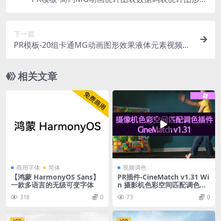
频模板
下一篇
PR模板-20组卡通MG动画图形效果液体元素视频模
板
相关文章
商用字体
简体
视频调色
【鸿蒙 HarmonyOS Sans】
PR插件-CineMatch v1.31 Wi
一款多语言的无级可变字体
n 摄影机色彩空间匹配调色插
件
318
0
73
0