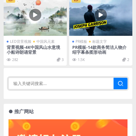
VIP
VIP
LED背景视频
中国风元素
PR模板
标题文字
背景视频-4K中国风山水意境
PR模板-14款商务简洁人物介
小船诗朗诵背景
绍字幕条图形动画
282
3
1.5K
2
● 推广网站