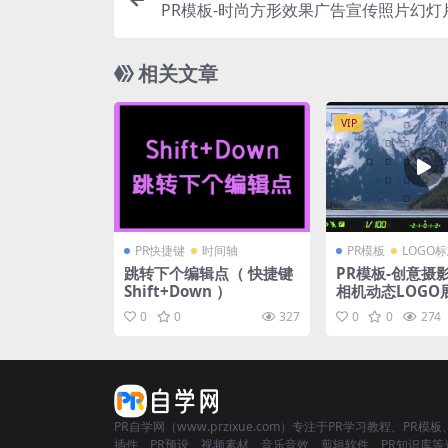
PR模板-时尚方形效果广告宣传照片幻灯
相关文章
VIP
PR快捷键
时间轴
PR模板
LOGO
跳转下个编辑点（ 快捷键
PR模板-创意摄
Shift+Down ）
相机动态LOGO
模板
0
0
327
0
0
274
PR自学网（www.przixue.com）专注于PR学习教程、PR模板
插件、PR预设、视频素材、音乐音效、剪辑软件、PR知识库等