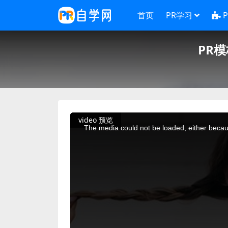
首页
PR学习
PR
This
video 预览
is
a
The media could not be loaded, either becaus
modal
window.