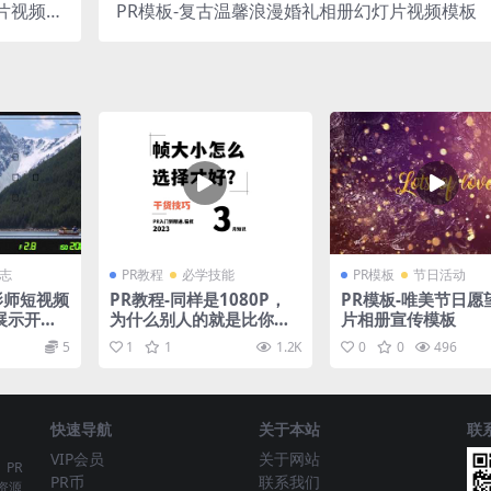
片视频模
PR模板-复古温馨浪漫婚礼相册幻灯片视频模板
板
标志
PR教程
必学技能
PR模板
节日活动
影师短视频
PR教程-同样是1080P，
PR模板-唯美节日愿
展示开场
为什么别人的就是比你的
片相册宣传模板
更清晰？
5
1
1
1.2K
0
0
496
快速导航
关于本站
联
VIP会员
关于网站
、PR
PR币
联系我们
资源