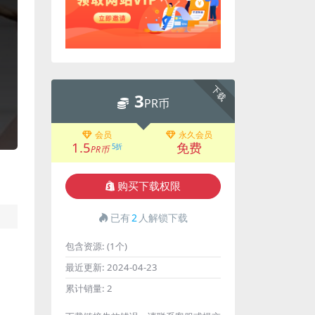
下载
3
PR币
会员
永久会员
1.5
免费
5折
PR币
购买下载权限
已有
2
人解锁下载
包含资源:
(1个)
最近更新:
2024-04-23
累计销量:
2