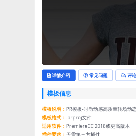
详情介绍
常见问题
评
模板信息
模板说明：
PR模板-时尚动感高质量转场动
模板格式：
.prproj文件
适用软件：
PremiereCC 2018或更高版本
插件要求：
无需第三方插件