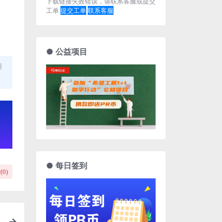
下载链接失效错误，请联系客服或提交
工单
提交工单
联系客服
● 公益项目
用
● 每日签到
(
0
)