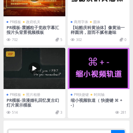
PR模板
政府机关
商用字体
圆体
PR模板-震撼粒子党政字幕汇
【站酷庆科黄油体】像黄油一
报片头背景视频模板
样圆润，甜而不腻有趣味
702
5
302
0
VIP
PR模板
照片相册
PR快捷键
时间轴
PR模板-浪漫婚礼回忆复古幻
缩小视频轨道（ 快捷键 ⌘ +
灯片展示模板
-）
514
3
281