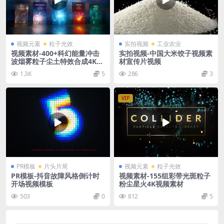
视频元素
粒子光效
实拍视频
工业农业
视频素材-400+科幻能量冲击
实拍视频-中国大米饺子视频素
波烟雾粒子尘土特效合成4K视
材宣传片视频
频素材
1.3K
5
286
3
VIP
PR模板
片头片尾
视频元素
粒子光效
PR模板-抖音故障风格倒计时
视频素材-155组彩带光斑粒子
开场视频模板
粉尘星火4K视频素材
503
0
812
5