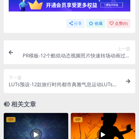
分享
收藏
点赞(
0
)
上一篇
PR模板-12个酷炫动态视频照片快速转场动画过渡
视频模板
下一篇
LUTs预设-12款旅行时尚都市典雅气息运动LUTs调
色预设支持PS/PR/AE/FCPX/达芬奇
相关文章
VIP
VIP