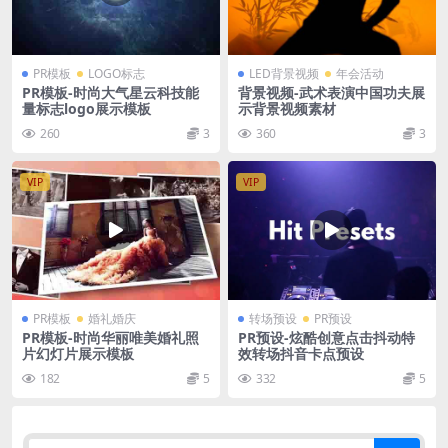
PR模板
LOGO标志
LED背景视频
年会活动
PR模板-时尚大气星云科技能
背景视频-武术表演中国功夫展
量标志logo展示模板
示背景视频素材
260
3
360
3
VIP
VIP
PR模板
婚礼婚庆
转场预设
PR预设
PR模板-时尚华丽唯美婚礼照
PR预设-炫酷创意点击抖动特
片幻灯片展示模板
效转场抖音卡点预设
182
5
332
5