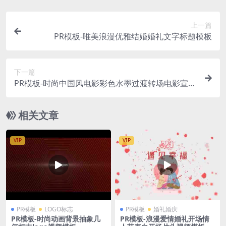
上一篇
PR模板-唯美浪漫优雅结婚婚礼文字标题模板
下一篇
PR模板-时尚中国风电影彩色水墨过渡转场电影宣传
视频模板
相关文章
VIP
VIP
PR模板
LOGO标志
PR模板
婚礼婚庆
PR模板-时尚动画背景抽象几
PR模板-浪漫爱情婚礼开场情