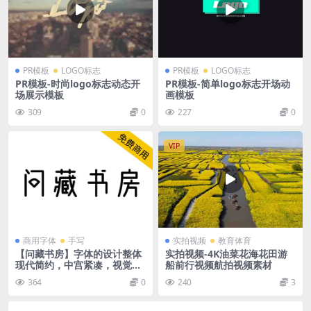
PR模板
LOGO标志
PR模板
LOGO标志
PR模板-时尚logo标志动态开
PR模板-简单logo标志开场动
场展示模板
画模板
309
0
227
0
VIP
商用字体
手写
实拍视频
教育体育
【问藏书房】字体的设计整体
实拍视频-4K油菜花海花田游
现代简约，中宫紧凑，视觉阅
船前行视频航拍视频素材
读极具层次感
364
0
240
3