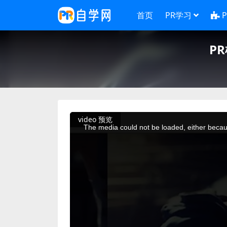
首页
PR学习
P
This
video 预览
is
a
The media could not be loaded, either becaus
modal
window.