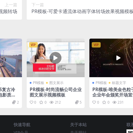
上一篇
下一篇
渡视频转场
PR模板-可爱卡通流体动画字体转场效果视频模
VIP
VIP
设
PR模板
图文展示
PR模板
标题文字
HS复古冷
PR模板-时尚流畅公司企业
PR模板-唯美金色粒
电影质感
图文展示视频模板
企业年会颁奖开场宣
板
2
0
0
212
5
0
0
231
快速导航
关于本站
联
VIP会员
关于网站