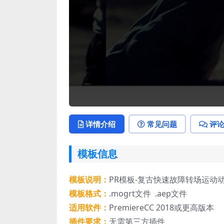
详情介绍
常见问题
评
模板信息
模板说明：
PR模板-复古快速故障转场运动
模板格式：
.mogrt文件 .aep文件
适用软件：
PremiereCC 2018或更高版本
插件要求：
无需第三方插件