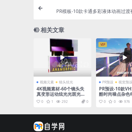
PR模板-10款卡通多彩液体动画过
相关文章
VIP
视频元素
镜头炫光
PR预设
视觉预
4K视频素材-60个镜头失
PR预设-10款V
真变形运动炫光光斑光效
酷时尚噪点杂色
动画 Light Leaks
视频效果预设
0
1
292
0
0
0
976