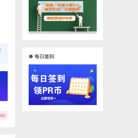
用
● 每日签到
(
0
)