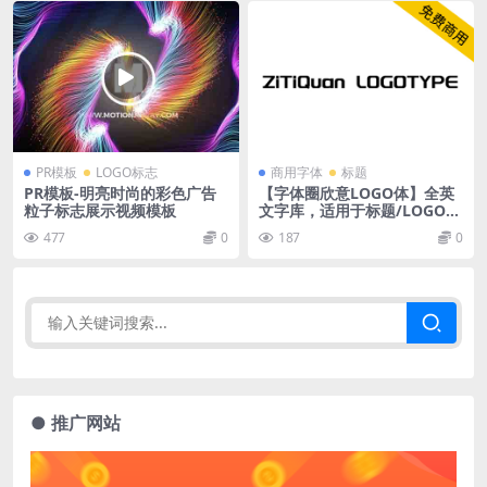
PR模板
LOGO标志
商用字体
标题
PR模板-明亮时尚的彩色广告
【字体圈欣意LOGO体】全英
粒子标志展示视频模板
文字库，适用于标题/LOGO设
计
477
0
187
0
● 推广网站