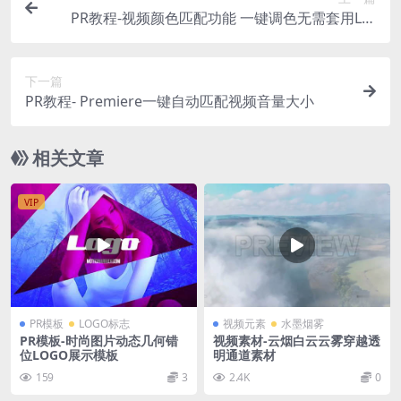
PR教程-视频颜色匹配功能 一键调色无需套用Lut
s！
下一篇
PR教程- Premiere一键自动匹配视频音量大小
相关文章
VIP
PR模板
LOGO标志
视频元素
水墨烟雾
PR模板-时尚图片动态几何错
视频素材-云烟白云云雾穿越透
位LOGO展示模板
明通道素材
159
3
2.4K
0