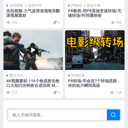
实拍视频
自然环境
PR教程
慢速升格
实拍视频-大气波涛汹涌海浪翻
PR教程-用PR里做变速转场/无
滚视频素材
缝转场/时间重映射
555
0
705
魔法火焰
转场效果
4K视频素材-116个枪战射击枪
PR转场-学会这7个转场思路，
口火焰闪光特效合成动画 Muz
你的短片瞬间高级
zle Flashes Vol. 2
212
0
1.5K