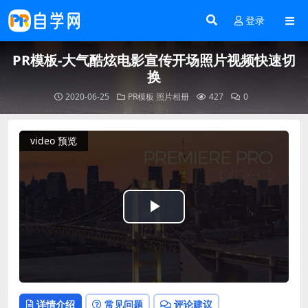
登录
PR模板-大气酷炫电影宣传开场照片视频快速切
换
2020-06-25
PR模板
照片相册
427
0
video 预览
Play
Video
详情介绍
常见问题
评论建议