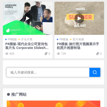
PR模板
片头片尾
PR模板
照片相册
PR模板-现代企业公司宣传包
PR模板-旅行照片视频展示手
装片头 Corporate Slidesho
机照片相册转场
w
803
0
729
0
● 推广网站