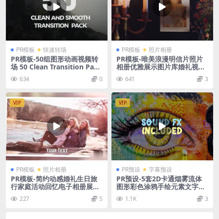
PR模板
快速转场
PR模板
照片相册
PR模板-50组图形动画视频转
PR模板-唯美浪漫明信片照片
场 50 Clean Transition Pack
相册优雅展示图片库婚礼视频
– Premiere Pro Templates
模板
634
0
641
3
VIP
VIP
PR模板
照片相册
PR预设
字幕预设
PR模板-简约动感婚礼生日旅
PR预设-5套2D卡通烟雾流体
行家庭活动回忆电子相册展示
图形彩色涂鸦手绘元素文字标
模板
题转场预设动画
227
5
1.1K
3