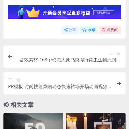
分享
收藏
点赞(
0
)
上一篇
音效素材-168个恐龙大象鸟类爬行昆虫生物无损音
效
下一篇
PR模板-时尚快速炫酷动态快速转场开场动画视频模
板
相关文章
VIP