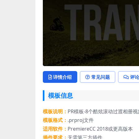
详情介绍
常见问题
评
模板信息
模板说明：
PR模板-8个酷炫滚动过渡相册
模板格式：
.prproj文件
适用软件：
PremiereCC 2018或更高版本
插件要求：
无需第三方插件