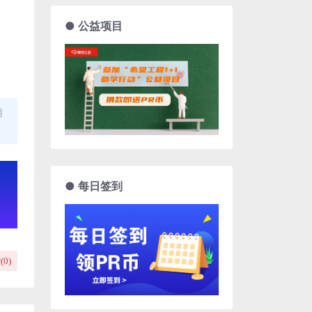
● 公益项目
用
● 每日签到
(
0
)