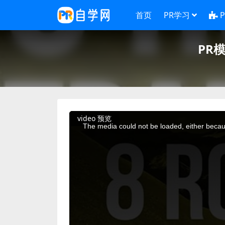
首页
PR学习
PR
This
video 预览
is
a
The media could not be loaded, either becaus
modal
window.