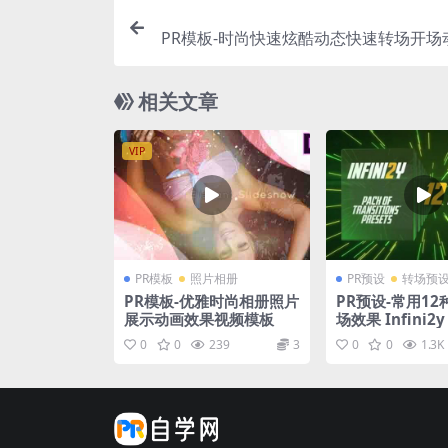
PR模板-时尚快速炫酷动态快速转场开场
相关文章
VIP
PR模板
照片相册
PR预设
转场预
PR模板-优雅时尚相册照片
PR预设-常用1
展示动画效果视频模板
场效果 Infini2y 
Transitions
0
0
239
3
0
0
1.3K