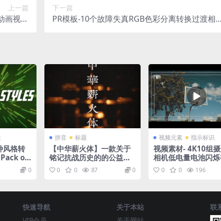
上一篇
下一篇
动画视频
PR模板-10个故障失真RGB色彩分离转换过渡相
模板
册视频切换模板
设
拼音
标题
视频元素
指示标识
2种风格转
【中华薪火体】一款关于
视频素材- 4K10组
Pack of
铭记抗战历史的的公益纪
相机低电量电池闪烁
念字体
元素
0
0
0
87
0
0
0
196
快速导航
关于本站
联
VIP会员
关于网站